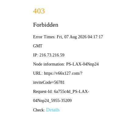
切
换
导
航
行业新闻
公司新闻
技术知识
解决方案
小满至，万物盈｜匠心深耕，不负时节生长
2026-05-21
来源：尤特森
时逢小满，夏意渐浓，麦粒渐满，草木繁茂。作为二
十四节气中寓意“小得盈满”的时节，小满藏着中国人独有
的生活智慧：知足常乐，稳步前行，蓄力生长，厚积薄
发。在万物向阳生长的初夏，尤特森新材料集团顺应时节
之韵，坚守匠心品质，以稳健步履深耕保温、隔音、防火