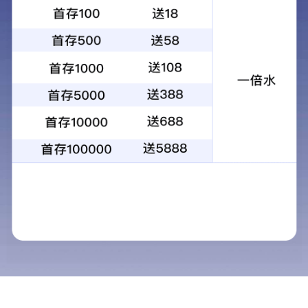
无甲醛丙烯酸粘结剂玻纤板为芯材，一体复合成型，