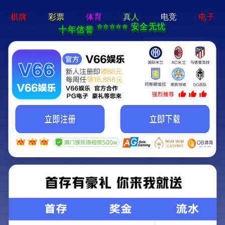
切
换
导
航
行业新闻
公司新闻
技术知识
解决方案
无甲醛玻璃棉板的甲醛释放量标准是多少？
2026-06-05
来源：尤特森
无甲醛玻璃棉板
外表面是一层复合铝箔，内部是一层
防腐防潮的复合玻璃纤维毡，是切割而成，经粘合、胶带
密封和加固的中央空调通风管道。无甲醛玻纤消音风管是
在此基础上，研制的一种在环保、保温和消音等综合性能
上具有优势的新型风管材料。