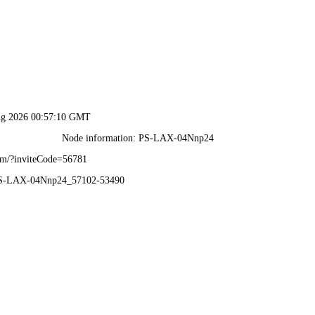
门原料免费获取网站大全-免
公司简介
产品中心
行业聚焦
工程案例
产品名称：气凝
所属分类：气凝
发布日期：2022-0
产品描述：气凝