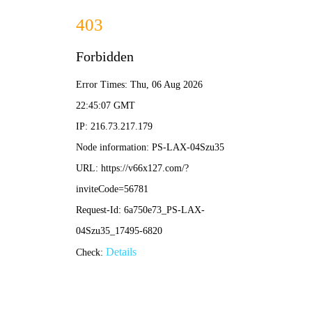
切
换
导
航