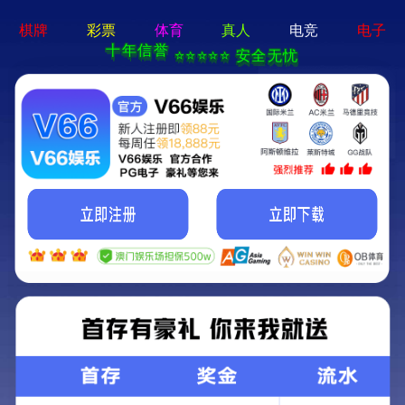
切
换
导
航