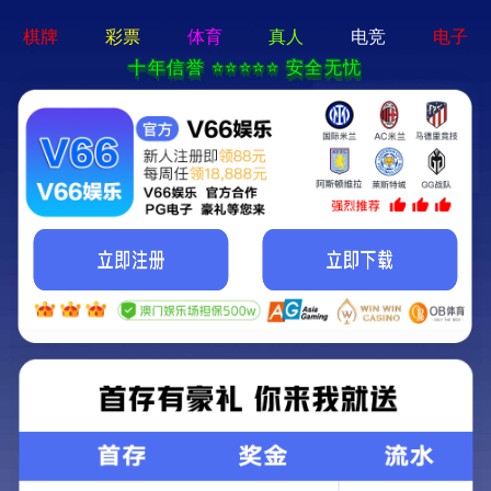
切
换
导
航
行业新闻
公司新闻
技术知识
解决方案
12-02
2022