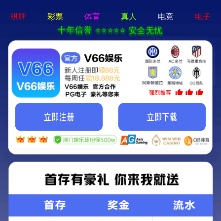
切
换
导
航
尤特森商标（保温用非导热材料）
2021-11-30
来源：尤特森