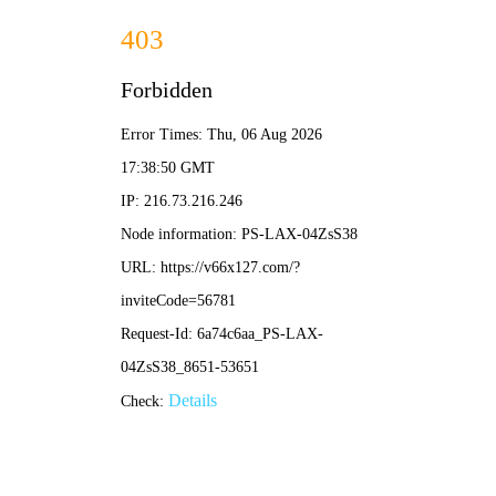
切
换
导
航