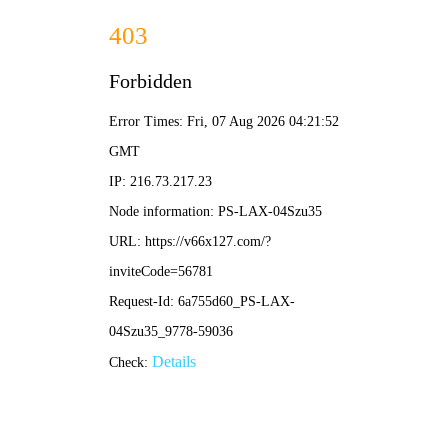
切
换
导
航