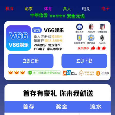
切
换
导
航