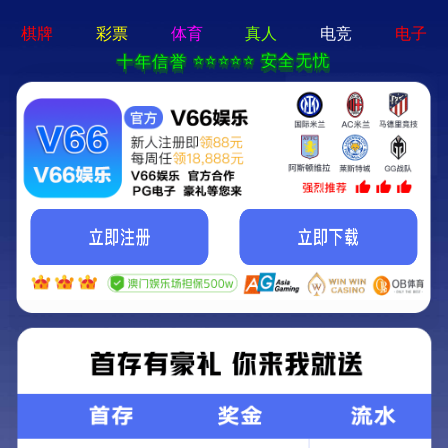
切
换
导
航
行业新闻
公司新闻
技术知识
解决方案
01-18
2021